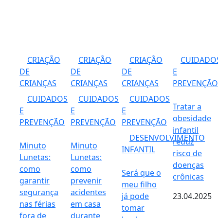
CRIAÇÃO
CRIAÇÃO
CRIAÇÃO
CUIDADO
DE
DE
DE
E
CRIANÇAS
CRIANÇAS
CRIANÇAS
PREVENÇÃO
CUIDADOS
CUIDADOS
CUIDADOS
Tratar a
E
E
E
obesidade
PREVENÇÃO
PREVENÇÃO
PREVENÇÃO
infantil
DESENVOLVIMENTO
reduz
Minuto
Minuto
INFANTIL
risco de
Lunetas:
Lunetas:
doenças
como
como
Será que o
crônicas
garantir
prevenir
meu filho
segurança
acidentes
já pode
23.04.2025
nas férias
em casa
tomar
fora de
durante