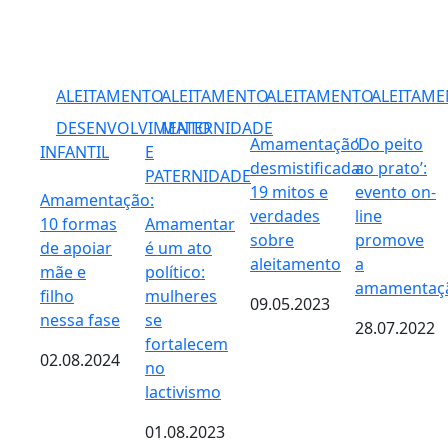
ALEITAMENTO
ALEITAMENTO
ALEITAMENTO
ALEITAM
DESENVOLVIMENTO
MATERNIDADE
Amamentação
‘Do peito
INFANTIL
E
desmistificada:
ao prato’:
PATERNIDADE
19 mitos e
evento on-
Amamentação:
verdades
line
10 formas
Amamentar
sobre
promove
de apoiar
é um ato
aleitamento
a
mãe e
político:
amamentaç
filho
mulheres
09.05.2023
nessa fase
se
28.07.2022
fortalecem
02.08.2024
no
lactivismo
01.08.2023