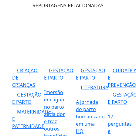
REPORTAGENS RELACIONADAS
CRIAÇÃO
GESTAÇÃO
GESTAÇÃO
CUIDADO
DE
E PARTO
E PARTO
E
CRIANÇAS
PREVENÇÃO
LITERATURA
Imersão
GESTAÇÃO
GESTAÇÃ
em água
E PARTO
A jornada
E PARTO
no parto
do parto
MATERNIDADE
alivia dor
humanizado
17
E
e traz
em uma
perguntas
PATERNIDADE
outros
HQ
e