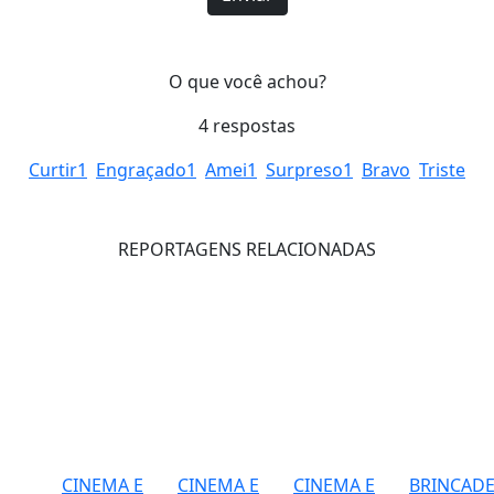
O que você achou?
4
respostas
Curtir
1
Engraçado
1
Amei
1
Surpreso
1
Bravo
Triste
REPORTAGENS RELACIONADAS
CINEMA E
CINEMA E
CINEMA E
BRINCADE