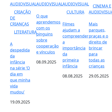
AUDIOVISUAL
AUDIOVISUAL
AUDIOVISUAL
CINEMA E
CRIAÇÃO
CULTURA
AUDIOVISU
O que
DE
aprendemos
CRIANÇAS
Filmes
Mais
com os
ajudam a
parques,
LITERATURA
pinguins
compreender
praças e o
sobre
a
direito de
A
cooperação
importância
brincar
despedida
e vínculos
da
para
da
primeira
todas as
infância
08.09.2025
infância
crianças
na série ‘O
dia em
08.08.2025
29.05.2025
que minha
vida
mudou’
19.09.2025