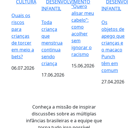
CULTURA
DESENVOLVIMENTO
DESENVO
“Quero
INFANTIL
INFANTIL
alisar meu
Quais os
cabelo”:
riscos
Toda
Os
como
para
criança
objetos de
acolher
crianças
que
apego que
sem
de torcer
menstrua
crianças e
ignorar o
em meio a
continua
o macaco
racismo
bets?
sendo
Punch
criança
têm em
15.06.2026
06.07.2026
comum
17.06.2026
27.04.2026
Conheça a missão de inspirar
discussões sobre as múltiplas
infâncias brasileiras e a equipe que
torna tudo isso possível