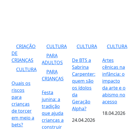
CRIAÇÃO
CULTURA
CULTURA
CULTURA
DE
PARA
CRIANÇAS
De BTS a
Artes
ADULTOS
Sabrina
cênicas na
CULTURA
PARA
Carpenter:
infância: o
CRIANÇAS
quem são
impacto
Quais os
os ídolos
da arte e o
riscos
Festa
da
abismo no
para
junina: a
Geração
acesso
crianças
tradição
Alpha?
de torcer
que ajuda
18.04.2026
em meio a
crianças a
24.04.2026
bets?
construir