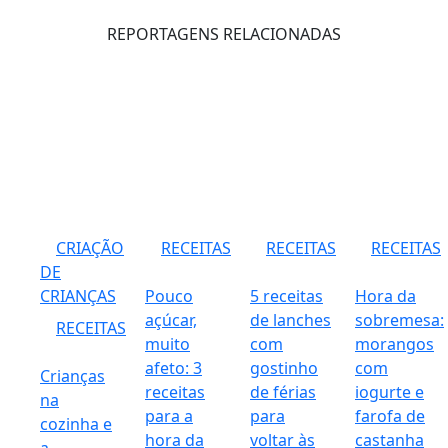
REPORTAGENS RELACIONADAS
CRIAÇÃO
RECEITAS
RECEITAS
RECEITAS
DE
CRIANÇAS
Pouco
5 receitas
Hora da
açúcar,
de lanches
sobremesa:
RECEITAS
muito
com
morangos
afeto: 3
gostinho
com
Crianças
receitas
de férias
iogurte e
na
para a
para
farofa de
cozinha e
hora da
voltar às
castanha