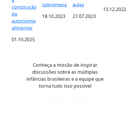
a
sobremesa
aulas
construção
13.12.2022
da
18.10.2023
27.07.2023
autonomia
alimentar
01.10.2025
Conheça a missão de inspirar
discussões sobre as múltiplas
infâncias brasileiras e a equipe que
torna tudo isso possível
CONHEÇA O LUNETAS
CONHEÇA A EQUIPE