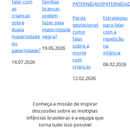
falar com
famílias
PATERNIDADE
PATERNIDA
as
brancas
crianças
podem
Perda
Estratégias
sobre
fazer pela
gestacional:
para lidar
dupla
maternidade
como
com a
maternidade
negra?
falar
repetição
ou
sobre a
na
19.05.2026
paternidade?
morte
infância
com
14.07.2026
06.02.2026
crianças
12.02.2026
Conheça a missão de inspirar
discussões sobre as múltiplas
infâncias brasileiras e a equipe que
torna tudo isso possível