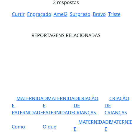
2
respostas
Curtir
Engraçado
Amei
2
Surpreso
Bravo
Triste
REPORTAGENS RELACIONADAS
MATERNIDADE
MATERNIDADE
CRIAÇÃO
CRIAÇÃO
E
E
DE
DE
PATERNIDADE
PATERNIDADE
CRIANÇAS
CRIANÇAS
MATERNIDADE
MATERNI
Como
O que
E
E